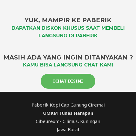
YUK, MAMPIR KE PABERIK
DAPATKAN DISKON KHUSUS SAAT MEMBELI
LANGSUNG DI PABERIK
MASIH ADA YANG INGIN DITANYAKAN ?
KAMU BISA LANGSUNG CHAT KAMI
CHAT DISINI
Paberik Kopi Cap Gunung Ciremai
UMKM Tunas Harapan
Cibeureum- Cilimus, Kuningan
Jawa Barat