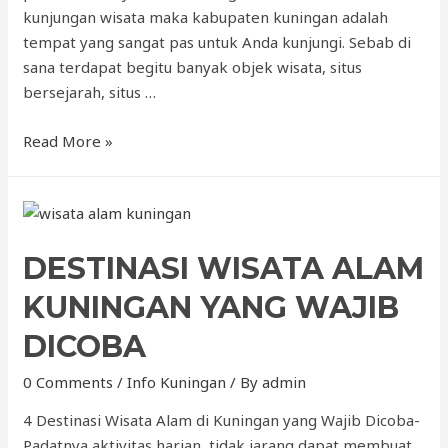
kunjungan wisata maka kabupaten kuningan adalah
tempat yang sangat pas untuk Anda kunjungi. Sebab di
sana terdapat begitu banyak objek wisata, situs
bersejarah, situs …
Read More »
DESTINASI WISATA ALAM
KUNINGAN YANG WAJIB
DICOBA
0 Comments
/
Info Kuningan
/ By
admin
4 Destinasi Wisata Alam di Kuningan yang Wajib Dicoba-
Padatnya aktivitas harian, tidak jarang dapat membuat