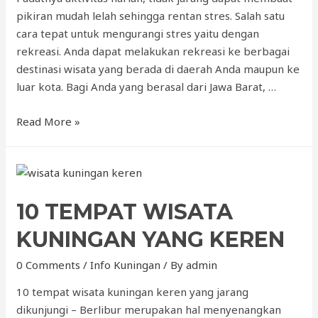
pikiran mudah lelah sehingga rentan stres. Salah satu
cara tepat untuk mengurangi stres yaitu dengan
rekreasi. Anda dapat melakukan rekreasi ke berbagai
destinasi wisata yang berada di daerah Anda maupun ke
luar kota. Bagi Anda yang berasal dari Jawa Barat, …
Read More »
10 TEMPAT WISATA
KUNINGAN YANG KEREN
0 Comments
/
Info Kuningan
/ By
admin
10 tempat wisata kuningan keren yang jarang
dikunjungi – Berlibur merupakan hal menyenangkan