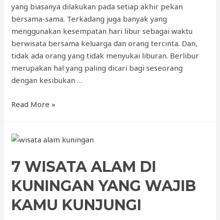
yang biasanya dilakukan pada setiap akhir pekan
bersama-sama. Terkadang juga banyak yang
menggunakan kesempatan hari libur sebagai waktu
berwisata bersama keluarga dan orang tercinta. Dan,
tidak ada orang yang tidak menyukai liburan. Berlibur
merupakan hal yang paling dicari bagi seseorang
dengan kesibukan …
Read More »
7 WISATA ALAM DI
KUNINGAN YANG WAJIB
KAMU KUNJUNGI