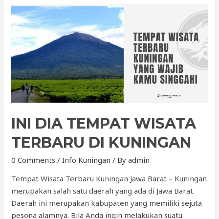
INI DIA TEMPAT WISATA
TERBARU DI KUNINGAN
0 Comments
/
Info Kuningan
/ By
admin
Tempat Wisata Terbaru Kuningan Jawa Barat – Kuningan
merupakan salah satu daerah yang ada di Jawa Barat.
Daerah ini merupakan kabupaten yang memiliki sejuta
pesona alamnya. Bila Anda ingin melakukan suatu